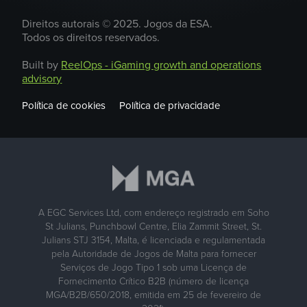
Direitos autorais © 2025. Jogos da ESA.
Todos os direitos reservados.
Built by
ReelOps - iGaming growth and operations
advisory
Política de cookies
Política de privacidade
A EGC Services Ltd, com endereço registrado em Soho
St Julians, Punchbowl Centre, Elia Zammit Street, St.
Julians STJ 3154, Malta, é licenciada e regulamentada
pela Autoridade de Jogos de Malta para fornecer
Serviços de Jogo Tipo 1 sob uma Licença de
Fornecimento Crítico B2B (número de licença
MGA/B2B/650/2018, emitida em 25 de fevereiro de