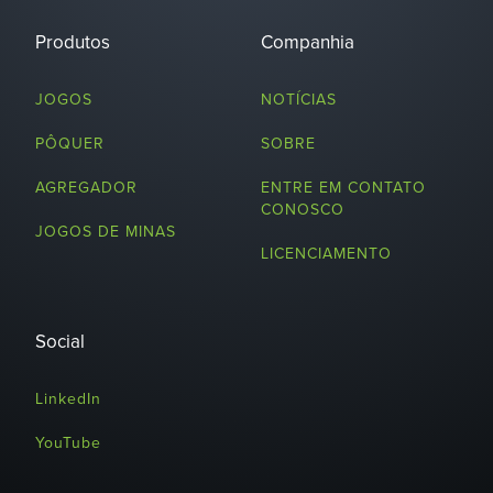
Produtos
Companhia
JOGOS
NOTÍCIAS
PÔQUER
SOBRE
AGREGADOR
ENTRE EM CONTATO
CONOSCO
JOGOS DE MINAS
LICENCIAMENTO
Social
LinkedIn
YouTube