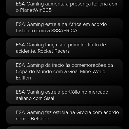
ESA Gaming aumenta a presença italiana com
o PlanetWin365
ESA Gaming estreia na África em acordo
histórico com a 888AFRICA
ESA Gaming lança seu primeiro título de
acidente, Rocket Racers
ESA Gaming dá início às comemorações da
Copa do Mundo com a Goal Mine World
Edition
ESA Gaming estreia portfólio no mercado
italiano com Sisal
ESA Gaming faz estreia na Grécia com acordo
com a Betshop