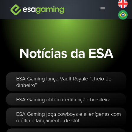
Notícias da ESA
ESA Gaming lança Vault Royale “cheio de
dinheiro”
ESA Gaming obtém certificação brasileira
ESA Gaming joga cowboys e alienígenas com
o último lançamento de slot