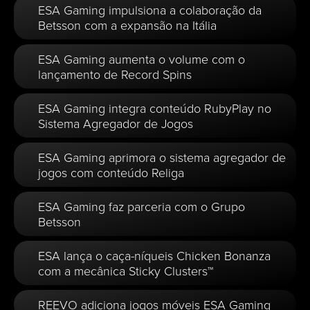
ESA Gaming impulsiona a colaboração da
Betsson com a expansão na Itália
ESA Gaming aumenta o volume com o
lançamento de Record Spins
ESA Gaming integra conteúdo RubyPlay no
Sistema Agregador de Jogos
ESA Gaming aprimora o sistema agregador de
jogos com conteúdo Religa
ESA Gaming faz parceria com o Grupo
Betsson
ESA lança o caça-níqueis Chicken Bonanza
com a mecânica Sticky Clusters™
REEVO adiciona jogos móveis ESA Gaming