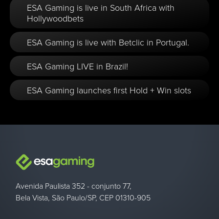
ESA Gaming is live in South Africa with
Hollywoodbets
ESA Gaming is live with Betclic in Portugal.
ESA Gaming LIVE in Brazil!
ESA Gaming launches first Hold + Win slots
Avenida Paulista 352 - conjunto 77,
Bela Vista, São Paulo/SP, CEP 01310-905