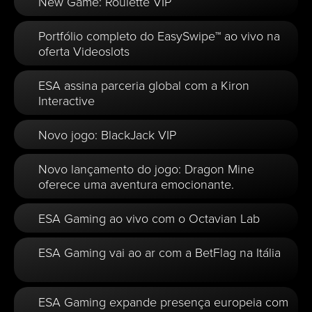
New Game: Roulette VIP
Portfólio completo do EasySwipe™ ao vivo na
oferta Videoslots
ESA assina parceria global com a Kiron
Interactive
Novo jogo: BlackJack VIP
Novo lançamento do jogo: Dragon Mine
oferece uma aventura emocionante.
ESA Gaming ao vivo com o Octavian Lab
ESA Gaming vai ao ar com a BetFlag na Itália
ESA Gaming expande presença europeia com