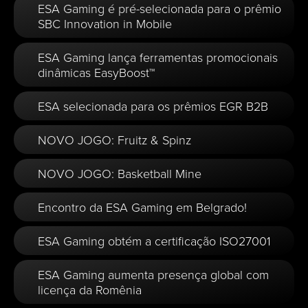
ESA Gaming é pré-selecionada para o prêmio
SBC Innovation in Mobile
ESA Gaming lança ferramentas promocionais
dinâmicas EasyBoost™
ESA selecionada para os prêmios EGR B2B
NOVO JOGO: Fruitz & Spinz
NOVO JOGO: Basketball Mine
Encontro da ESA Gaming em Belgrado!
ESA Gaming obtém a certificação ISO27001
ESA Gaming aumenta presença global com
licença da Romênia