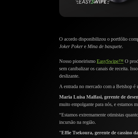
O acordo disponibilizou o portfólio co
Joker Poker
e
Mina de basquete.
Nosso pioneirismo
EasySwipe™
O produ
sem canibalizar os canais de receita. Is
deslizante.
A entrada no mercado com a Betshop é u
Maria Luisa Malfasi, gerente de dese
muito empolgante para nós, e estamos mu
“Estamos extremamente otimistas quanto 
incursão na região.
”
Effie Tsekoura, gerente de cassino d