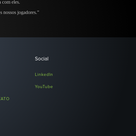
a com eles.
s nossos jogadores.”
Social
LinkedIn
YouTube
TATO
O