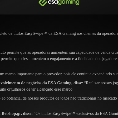
mpleto de títulos EasySwipe™ da ESA Gaming aos clientes da operador
to permite que as operadoras aumentem sua capacidade de venda cruzad
so permite que eles aumentem o engajamento e a fidelidade dos jogadores
m marco importante para o provedor, pois ele continua expandindo su
nvolvimento de negócios da ESA Gaming, disse
: “Realizar nossos jo
ito orgulhosos de ter alcançado esse marco.
ao potencial de nossos produtos de jogos não tradicionais no mercado
a Betshop.gr, disse:
“Os títulos EasySwipe™ exclusivos da ESA Gamin