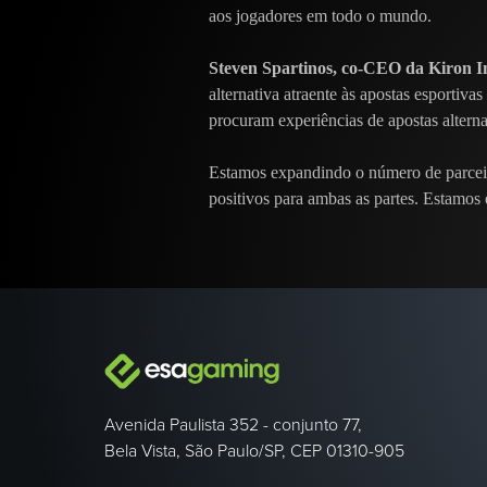
aos jogadores em todo o mundo.
Steven Spartinos, co-CEO da Kiron In
alternativa atraente às apostas esporti
procuram experiências de apostas alterna
Estamos expandindo o número de parceir
positivos para ambas as partes. Estamos
Avenida Paulista 352 - conjunto 77,
Bela Vista, São Paulo/SP, CEP 01310-905