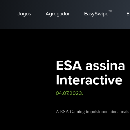
TM
Jogos
Agregador
EasySwipe
E
ESA assina 
Interactive
04.07.2023.
A ESA Gaming impulsionou ainda mais seu