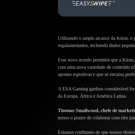
Utilizando o amplo alcance da Kiron, o
regulamentados, incluindo títulos popul
Esse novo acordo permitirá que a Kiron, 
com uma nova variedade de conteúdo não
apostas esportivas e que se encaixa perfe
A ESA Gaming ganhou considerável força
da Europa, África e América Latina.
Thomas Smallwood, chefe de marketi
temos o prazer de colaborar com eles par
Estamos confiantes de que nossos títul