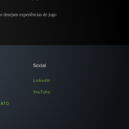
ue desejam experiências de jogo
Social
LinkedIn
YouTube
TATO
O