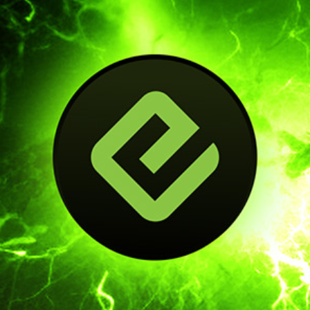
English
Spanish
Italian
German
Portuguese
Greek
Russian
Swedish
Turkish
Dutch
French
Romanian
Danish
Czech