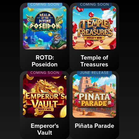
COMING SOON
COMING SOON
ROTD:
Temple of
Poseidon
Treasures
COMING SOON
JUNE RELEASE
Emperor's
Piñata Parade
Vault