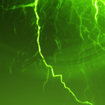
Portuguese
Croatian
Serbian
Lithuanian
USD
EUR
TRY
RUB
COP
SEK
GTQ
CAD
BRL
GBP
AMD
AUD