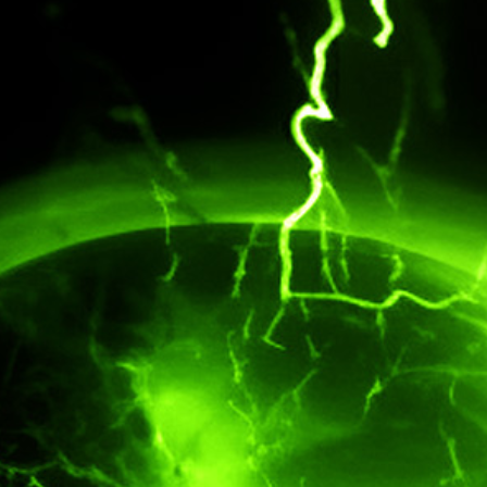
MGA
Greece
South
Italy
Africa
Portugal
Brazil
Colombia
Tablet
Mobile
Desktop