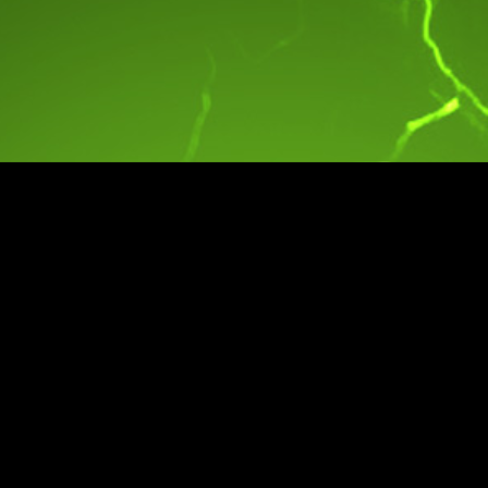
NZD
TND
+99
RSD