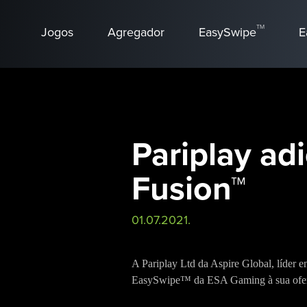
TM
Jogos
Agregador
EasySwipe
E
Pariplay ad
Fusion™
01.07.2021.
A Pariplay Ltd da Aspire Global, líder
EasySwipe™ da ESA Gaming à sua ofer