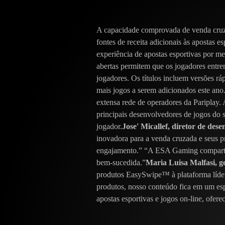
A capacidade comprovada de venda cruzad
fontes de receita adicionais às apostas e
experiência de apostas esportivas por m
abertas permitem que os jogadores entre
jogadores. Os títulos incluem versões r
mais jogos a serem adicionados este an
extensa rede de operadores da Pariplay.
principais desenvolvedores de jogos do 
jogador.
Jose' Micallef, diretor de des
inovadora para a venda cruzada e seus p
engajamento.” “A ESA Gaming compartilh
bem-sucedida.”
Maria Luisa Malfasi, g
produtos EasySwipe™ à plataforma líder 
produtos, nosso conteúdo fica em um esp
apostas esportivas e jogos on-line, ofer