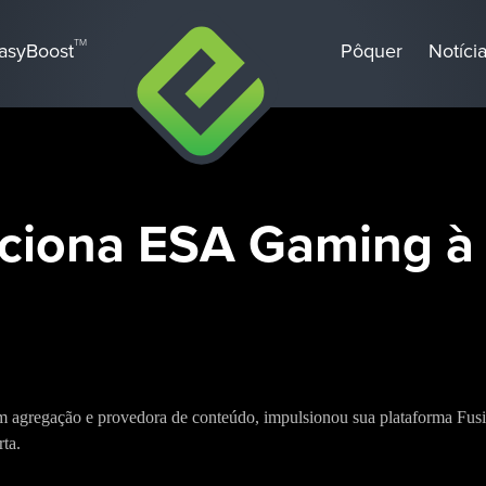
TM
asyBoost
Pôquer
Notíci
iciona ESA Gaming à
 em agregação e provedora de conteúdo, impulsionou sua plataforma Fus
ta.