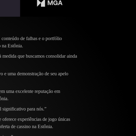
conteúdo de falhas e o portfólio
 na Estônia.
, à medida que buscamos consolidar ainda
vo e uma demonstração de seu apelo
em uma excelente reputação em
ônia.
significativo para nós.”
oferece experiências de jogo únicas
ferta de cassino na Estônia.