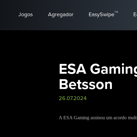
TM
Jogos
Agregador
EasySwipe
E
ESA Gaming
Betsson
26.07.2024
A ESA Gaming assinou um acordo multina