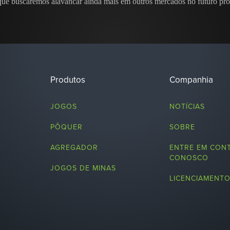
que buscaremos alavancar ainda mais em outros mercados no futuro pr
Produtos
Companhia
JOGOS
NOTÍCIAS
PÔQUER
SOBRE
AGREGADOR
ENTRE EM CON
CONOSCO
JOGOS DE MINAS
LICENCIAMENT