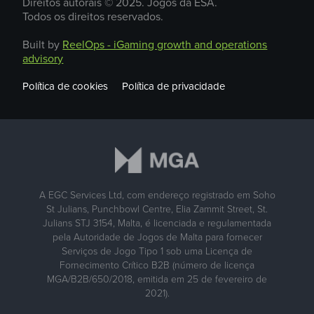
Direitos autorais © 2025. Jogos da ESA.
Todos os direitos reservados.
Built by
ReelOps - iGaming growth and operations
advisory
Política de cookies
Política de privacidade
A EGC Services Ltd, com endereço registrado em Soho
St Julians, Punchbowl Centre, Elia Zammit Street, St.
Julians STJ 3154, Malta, é licenciada e regulamentada
pela Autoridade de Jogos de Malta para fornecer
Serviços de Jogo Tipo 1 sob uma Licença de
Fornecimento Crítico B2B (número de licença
MGA/B2B/650/2018, emitida em 25 de fevereiro de
2021).