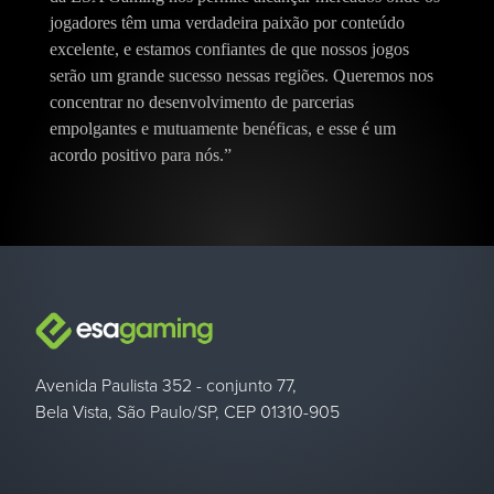
jogadores têm uma verdadeira paixão por conteúdo
excelente, e estamos confiantes de que nossos jogos
serão um grande sucesso nessas regiões. Queremos nos
concentrar no desenvolvimento de parcerias
empolgantes e mutuamente benéficas, e esse é um
acordo positivo para nós.”
Avenida Paulista 352 - conjunto 77,
Bela Vista, São Paulo/SP, CEP 01310-905