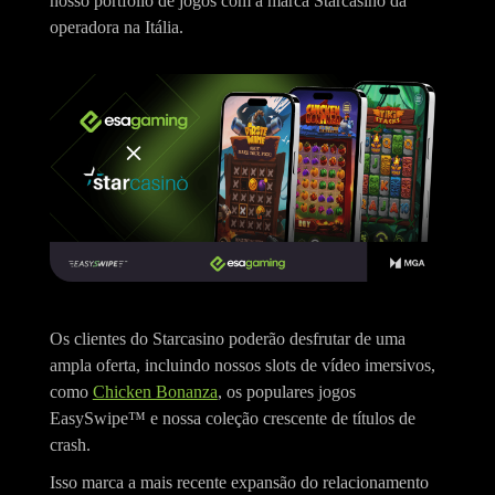
nosso portfólio de jogos com a marca Starcasino da
operadora na Itália.
Os clientes do Starcasino poderão desfrutar de uma
ampla oferta, incluindo nossos slots de vídeo imersivos,
como
Chicken Bonanza
, os populares jogos
EasySwipe™ e nossa coleção crescente de títulos de
crash.
Isso marca a mais recente expansão do relacionamento