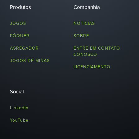
Produtos
Companhia
JOGOS
NOTÍCIAS
PÔQUER
SOBRE
AGREGADOR
ENTRE EM CONTATO
CONOSCO
JOGOS DE MINAS
LICENCIAMENTO
Social
LinkedIn
YouTube