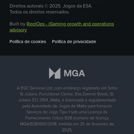
Direitos autorais © 2025. Jogos da ESA.
Todos os direitos reservados.
Built by
ReelOps - iGaming growth and operations
advisory
Política de cookies
Política de privacidade
A EGC Services Ltd, com endereço registrado em Soho
St Julians, Punchbowl Centre, Elia Zammit Street, St.
Julians STJ 3154, Malta, é licenciada e regulamentada
pela Autoridade de Jogos de Malta para fornecer
Serviços de Jogo Tipo 1 sob uma Licença de
Fornecimento Crítico B2B (número de licença
MGA/B2B/650/2018, emitida em 25 de fevereiro de
2021).