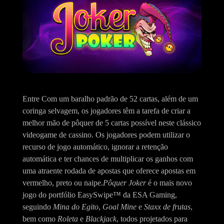
Entre Com um baralho padrão de 52 cartas, além de um
coringa selvagem, os jogadores têm a tarefa de criar a
melhor mão de pôquer de 5 cartas possível neste clássico
videogame de cassino. Os jogadores podem utilizar o
recurso de jogo automático, ignorar a retenção
automática e ter chances de multiplicar os ganhos com
uma atraente rodada de apostas que oferece apostas em
vermelho, preto ou naipe.
Pôquer Joker
é o mais novo
jogo do portfólio EasySwipe™ da ESA Gaming,
seguindo
Mina do Egito
,
Goal Mine
e
Staxx de frutas
,
bem como
Roleta
e
Blackjack
, todos projetados para