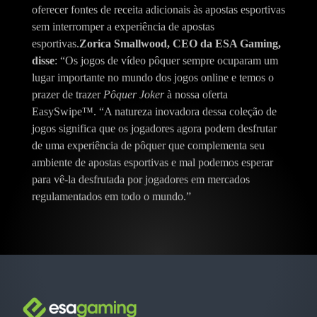
oferecer fontes de receita adicionais às apostas esportivas
sem interromper a experiência de apostas
esportivas.
Zorica Smallwood, CEO da ESA Gaming,
disse
: “Os jogos de vídeo pôquer sempre ocuparam um
lugar importante no mundo dos jogos online e temos o
prazer de trazer
Pôquer Joker
à nossa oferta
EasySwipe™. “A natureza inovadora dessa coleção de
jogos significa que os jogadores agora podem desfrutar
de uma experiência de pôquer que complementa seu
ambiente de apostas esportivas e mal podemos esperar
para vê-la desfrutada por jogadores em mercados
regulamentados em todo o mundo.”