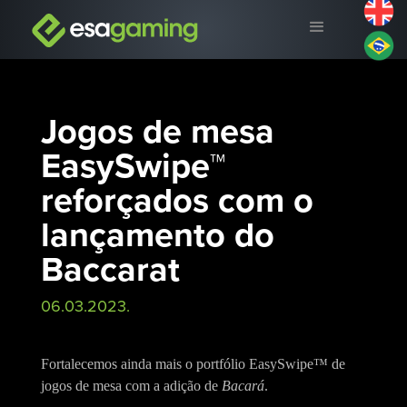
Jogos de mesa
EasySwipe™
reforçados com o
lançamento do
Baccarat
06.03.2023.
Fortalecemos ainda mais o portfólio EasySwipe™ de
jogos de mesa com a adição de
Bacará
.