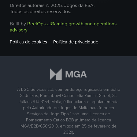
Direitos autorais © 2025. Jogos da ESA.
Todos os direitos reservados.
Built by
ReelOps - iGaming growth and operations
advisory
Política de cookies
Política de privacidade
A EGC Services Ltd, com endereço registrado em Soho
St Julians, Punchbowl Centre, Elia Zammit Street, St.
Julians STJ 3154, Malta, é licenciada e regulamentada
pela Autoridade de Jogos de Malta para fornecer
Serviços de Jogo Tipo 1 sob uma Licença de
Fornecimento Crítico B2B (número de licença
MGA/B2B/650/2018, emitida em 25 de fevereiro de
2021).