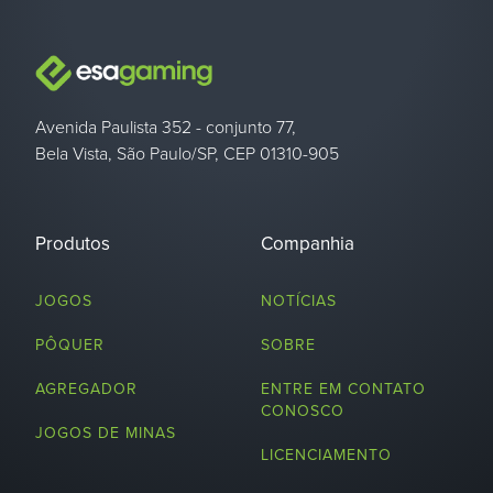
Avenida Paulista 352 - conjunto 77,
Bela Vista, São Paulo/SP, CEP 01310-905
Produtos
Companhia
JOGOS
NOTÍCIAS
PÔQUER
SOBRE
AGREGADOR
ENTRE EM CONTATO
CONOSCO
JOGOS DE MINAS
LICENCIAMENTO