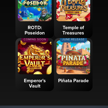
ROTD:
Temple of
Poseidon
Treasures
COMING SOON
JUNE RELEASE
Emperor's
Piñata Parade
Vault