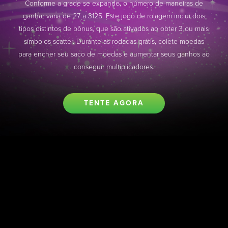
Conforme a grade se expande, o número de maneiras de
ganhar varia de 27 a 3125. Este jogo de rolagem inclui dois
tipos distintos de bônus, que são ativados ao obter 3 ou mais
símbolos scatter. Durante as rodadas grátis, colete moedas
para encher seu saco de moedas e aumentar seus ganhos ao
conseguir multiplicadores.
TENTE AGORA
Informações do jogo
TIPO DE JOGO
RTP
VITÓRIA MÁXIMA