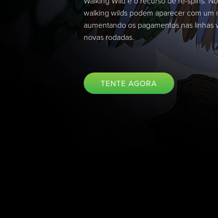
Walking Wild e o recurso de re-spins. N
walking wilds podem aparecer com um mu
aumentando os pagamentos nas linhas v
novas rodadas.
TENTE AGORA
Informações do jo