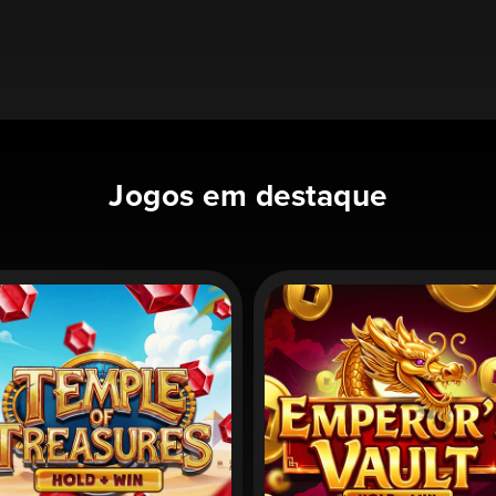
Jogos em destaque