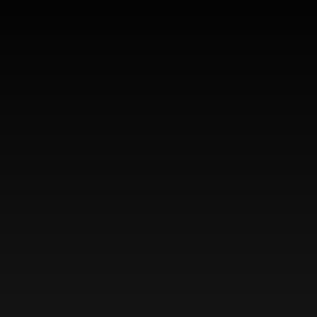
o jogo
HISTÓRICO DO JOGO
4
NG WILD