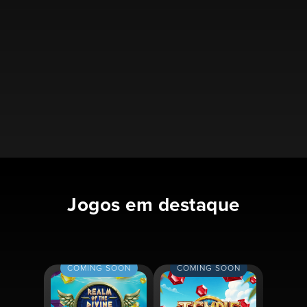
TEMA DE CORRIDA ESPACIAL
ESCOLHA DO FOGUETE
ESTATÍSTICAS E HISTÓRICO DO JOGO
REAPOSTA, SAQUE AUTOMÁTICO
VITÓRIA MÁXIMA: 2500 X
RTP: 95,64%
Jogos em destaque
COMING SOON
COMING SOON