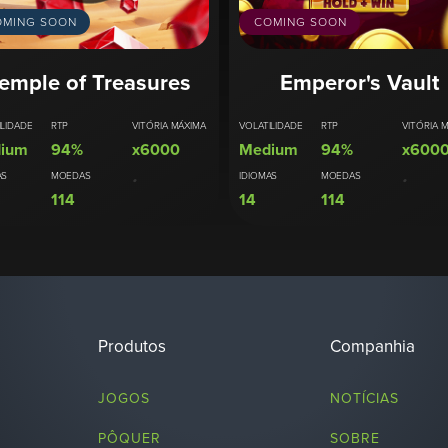
OMING SOON
COMING SOON
emple of Treasures
Emperor's Vault
ILIDADE
RTP
VITÓRIA MÁXIMA
VOLATILIDADE
RTP
VITÓRIA 
ium
94%
x6000
Medium
94%
x600
.
.
AS
MOEDAS
IDIOMAS
MOEDAS
114
14
114
Produtos
Companhia
JOGOS
NOTÍCIAS
PÔQUER
SOBRE