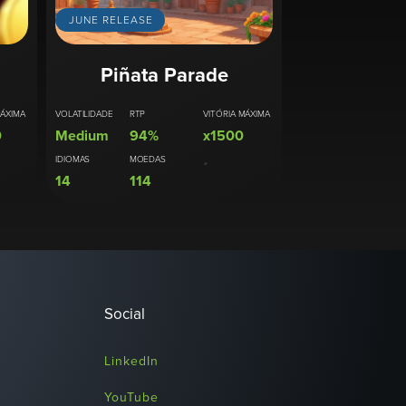
JUNE RELEASE
Piñata Parade
MÁXIMA
VOLATILIDADE
RTP
VITÓRIA MÁXIMA
0
Medium
94%
x1500
.
IDIOMAS
MOEDAS
14
114
Social
LinkedIn
YouTube