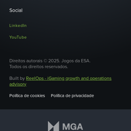
Social
LinkedIn
YouTube
Direitos autorais © 2025. Jogos da ESA.
Todos os direitos reservados.
Built by
ReelOps - iGaming growth and operations
advisory
Política de cookies
Política de privacidade