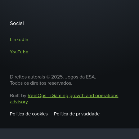
Social
LinkedIn
YouTube
Direitos autorais © 2025. Jogos da ESA.
Todos os direitos reservados.
Built by
ReelOps - iGaming growth and operations
advisory
Política de cookies
Política de privacidade