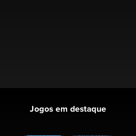
TEMA: FRUTAS, CLÁSSICO, NÉON
TIPO DE BOBINA: 5X6
VOLATILIDADE: ALTA TAXA DE ACERTO
VITÓRIA MÁXIMA: APOSTA DE 200X
CARACTERÍSTICAS DO JOGO: BOBINAS
CLONADAS, PAGAMENTOS EMPILHADOS,
ROTAÇÃO AUTOMÁTICA
RTP: 96,6%
Jogos em destaque