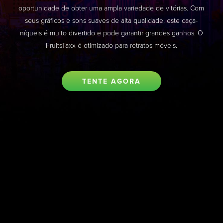
oportunidade de obter uma ampla variedade de vitórias. Com
seus gráficos e sons suaves de alta qualidade, este caça-
níqueis é muito divertido e pode garantir grandes ganhos. O
FruitsTaxx é otimizado para retratos móveis.
TENTE AGORA
Informações do jogo
TIPO DE JOGO
RTP
VITÓRIA MÁXIMA