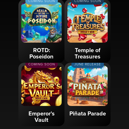
COMING SOON
COMING SOON
ROTD:
Temple of
Poseidon
Treasures
COMING SOON
JUNE RELEASE
Emperor's
Piñata Parade
Vault