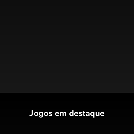
TEMA DE AÇÃO RÁPIDA DO EGITO
ESTATÍSTICAS E HISTÓRICO DO JOGO
ESCOLHA O BAÚ DO FARAÓ E RECOMPRE A
RODADA
MAXWIN: 20 X APOSTA INICIAL
RECOMPRA: RODADA ALEATÓRIA DE
RECOMPRA DO BAÚ DO FARAÓ
RTP: 92%
Jogos em destaque