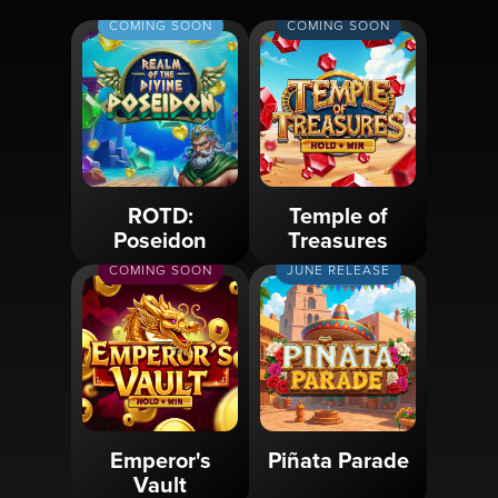
COMING SOON
COMING SOON
ROTD:
Temple of
Poseidon
Treasures
COMING SOON
JUNE RELEASE
Emperor's
Piñata Parade
Vault