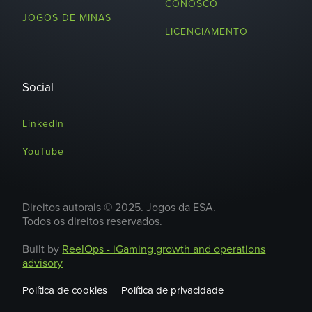
CONOSCO
JOGOS DE MINAS
LICENCIAMENTO
Social
LinkedIn
YouTube
Direitos autorais © 2025. Jogos da ESA.
Todos os direitos reservados.
Built by
ReelOps - iGaming growth and operations
advisory
Política de cookies
Política de privacidade