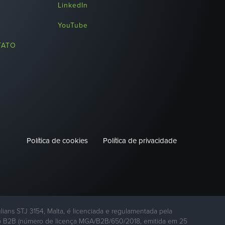
LinkedIn
YouTube
TATO
O
Política de cookies
Política de privacidade
lians STJ 3154, Malta, é licenciada e regulamentada pela
ico B2B (número de licença MGA/B2B/650/2018, emitida em 25