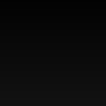
o jogo
HISTÓRICO DO JOGO
3
DE BÔNUS