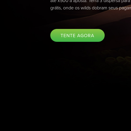
até x500 a aposta. Terra 3 dispersa par
grátis, onde os wilds dobram seus paga
TENTE AGORA
Informações do jo