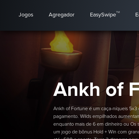
TM
Jogos
Agregador
EasySwipe
E
Ankh of 
Ankh of Fortune é um caça-níqueis 5x3 
pagamento. Wilds empilhados aumentam a
enquanto mais de 6 em dinheiro ou Os 
um jogo de bônus Hold + Win com grand