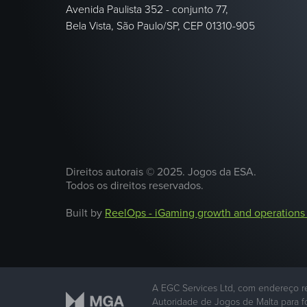
Avenida Paulista 352 - conjunto 77,
Bela Vista, São Paulo/SP, CEP 01310-905
Direitos autorais © 2025. Jogos da ESA.
Todos os direitos reservados.
Built by
ReelOps - iGaming growth and operations 
A EGC Services Ltd, com endereço reg
Autoridade de Jogos de Malta para 