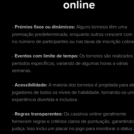
online
-
Prémios fixos ou dinâmicos:
Alguns torneios têm uma
premiação predeterminada, enquanto outros crescem com
no número de participantes ou nas taxas de inscrição cobra
-
Eventos com limite de tempo:
Os torneios são realizado
períodos específicos, variando de algumas horas a várias
semanas.
-
Acessibilidade:
A maioria dos torneios é projetada para a
jogadores de todos os níveis de habilidade, tornando-os u
experiência divertida e inclusiva.
-
Regras transparentes:
Os cassinos online geralmente
fornecem regras e critérios claros de pontuação, garantindo
justiça. Isso inclui um placar no jogo para monitorar o status 