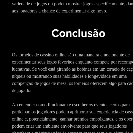
variedade de jogos ou podem mostrar jogos especificamente, da
aos jogadores a chance de experimentar algo novo.
Conclusão
Os torneios de cassino online são uma maneira emocionante de
experimentar seus jogos favoritos enquanto compete por recomp
lucrativas. Se você está girando as bobinas em um torneio de caç
níqueis ou mostrando suas habilidades e longevidade em uma
competição de jogos de mesa, os torneios oferecem algo para cad
de jogador.
Ao entender como funcionam e escolher os eventos certos para
participar, os jogadores podem aprimorar sua experiência de cass
online e, potencialmente, ganhar prêmios empolgantes, e os ope
podem criar um ambiente envolvente para que seus jogadores