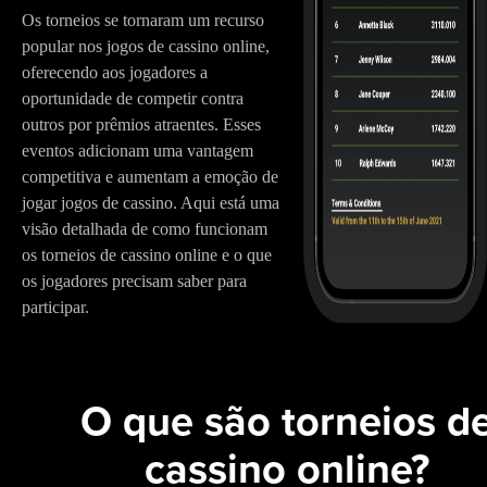
Os torneios se tornaram um recurso
popular nos jogos de cassino online,
oferecendo aos jogadores a
oportunidade de competir contra
outros por prêmios atraentes. Esses
eventos adicionam uma vantagem
competitiva e aumentam a emoção de
jogar jogos de cassino. Aqui está uma
visão detalhada de como funcionam
os torneios de cassino online e o que
os jogadores precisam saber para
participar.
O que são torneios d
cassino online?