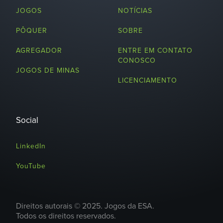
JOGOS
NOTÍCIAS
PÔQUER
SOBRE
AGREGADOR
ENTRE EM CONTATO
CONOSCO
JOGOS DE MINAS
LICENCIAMENTO
Social
LinkedIn
YouTube
Direitos autorais © 2025. Jogos da ESA.
Todos os direitos reservados.