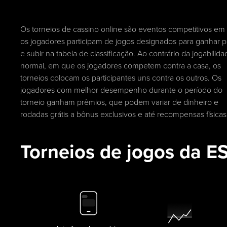
Os torneios de cassino online são eventos competitivos em
os jogadores participam de jogos designados para ganhar 
e subir na tabela de classificação. Ao contrário da jogabilida
normal, em que os jogadores competem contra a casa, os
torneios colocam os participantes uns contra os outros. Os
jogadores com melhor desempenho durante o período do
torneio ganham prêmios, que podem variar de dinheiro e
rodadas grátis a bônus exclusivos e até recompensas físicas
Torneios de jogos da E