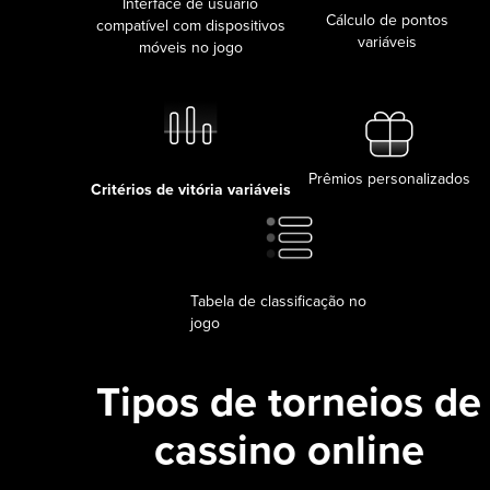
Interface de usuário
Cálculo de pontos
compatível com dispositivos
variáveis
móveis no jogo
Prêmios personalizados
Critérios de vitória variáveis
Tabela de classificação no
jogo
Tipos de torneios de
cassino online