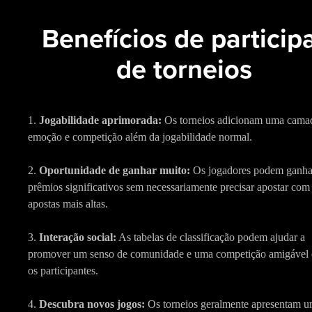
Benefícios de particip
de torneios
1.
Jogabilidade aprimorada:
Os torneios adicionam uma cama
emoção e competição além da jogabilidade normal.
2.
Oportunidade de ganhar muito:
Os jogadores podem ganha
prêmios significativos sem necessariamente precisar apostar com
apostas mais altas.
3.
Interação social:
As tabelas de classificação podem ajudar a
promover um senso de comunidade e uma competição amigável 
os participantes.
4.
Descubra novos jogos:
Os torneios geralmente apresentam 