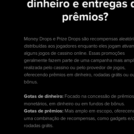
dinheiro e entregas 
prêmios?
Money Drops e Prize Drops são recompensas aleatóri
distribuídas aos jogadores enquanto eles jogam ativa
alguns jogos de cassino online. Essas promoções
geralmente fazem parte de uma campanha mais ampl
realizada pelo cassino ou pelo provedor de jogos,
oferecendo prêmios em dinheiro, rodadas grátis ou o
bônus.
Gotas de dinheiro:
Focado na concessão de prêmios
monetários, em dinheiro ou em fundos de bônus.
Gotas de prêmios:
Mais amplo em escopo, oferecen
uma combinação de recompensas, como gadgets e/
rodadas grátis.