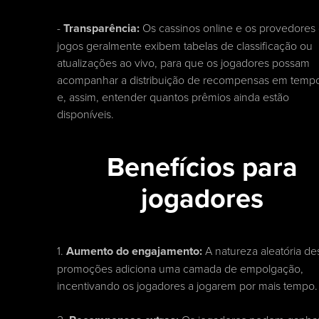
-
Transparência:
Os cassinos online e os provedores
jogos geralmente exibem tabelas de classificação ou
atualizações ao vivo, para que os jogadores possam
acompanhar a distribuição de recompensas em tempo
e, assim, entender quantos prêmios ainda estão
disponíveis.
Benefícios para
jogadores
1.
Aumento do engajamento:
A natureza aleatória de
promoções adiciona uma camada de empolgação,
incentivando os jogadores a jogarem por mais tempo.