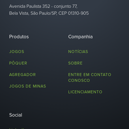
Avenida Paulista 352 - conjunto 77,
Bela Vista, São Paulo/SP, CEP 01310-905
Produtos
Companhia
JOGOS
NOTÍCIAS
PÔQUER
SOBRE
AGREGADOR
ENTRE EM CONTATO
CONOSCO
JOGOS DE MINAS
LICENCIAMENTO
Social