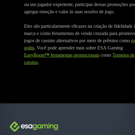
ou um jogador experiente, participar dessas promoções po
agregar emoção e valor às suas sessões de jogo.
Eles são particularmente eficazes na criação de fidelidade 
marca e como ferramentas de venda cruzada para promov
jogos de cassino alternativos por meio de prêmios como
r
grátis
. Você pode aprender mais sobre ESA Gaming
EasyBoost
™
ferramentas promocionais
como
Torneios de
cassino
.