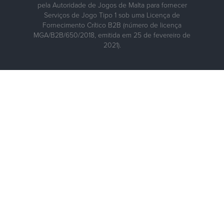
pela Autoridade de Jogos de Malta para fornecer
Serviços de Jogo Tipo 1 sob uma Licença de
Fornecimento Crítico B2B (número de licença
MGA/B2B/650/2018, emitida em 25 de fevereiro de
2021).