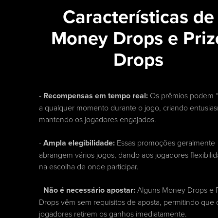
Características de
Money Drops e Priz
Drops
-
Recompensas em tempo real:
Os prêmios podem “
a qualquer momento durante o jogo, criando entusia
mantendo os jogadores engajados.
-
Ampla elegibilidade:
Essas promoções geralmente
abrangem vários jogos, dando aos jogadores flexibili
na escolha de onde participar.
-
Não é necessário apostar:
Alguns Money Drops e P
Drops vêm sem requisitos de aposta, permitindo que 
jogadores retirem os ganhos imediatamente.